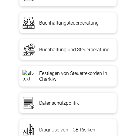
[button color=“blue“ size=“medium“
link=“https://agtl.com.ua/ru/nalogovyj-advokat-po-nalogovym-
delam/soprovozhdenie-nalogovyh-proverok/transfertnoe-
Buchhaltungsteuerberatung
tsenoobrazovanie#zakaz“ icon=““ target=“false“]ORDER A
TSO[/button]
Wir beraten Sie, helfen Ihnen bei der Organisation der
Buchhaltung und Steuerberatung
Buchhaltungsunterstützung, wählen ein Steuersystem und
überprüfen Bei Bedarf die Abläufe der Organisation Ihres
Unternehmens in re
chtlichen,
bu
chhalterische
n,
steuerli
chen
sowie
finanziel
len Fragen. Und glauben Sie mir, Ihr Geld wird
sicherlich zu Ihnen zurückkommen.
Festlegen von Steuerrekorden in
Charkiw
Abonnieren Sie (
@AGTLu
a) unseren T.me/AGTLua Tele
gramm-Feed
[button color=“gray“ size=“medium“
link=“https://search.google.com/local/writereview?
Datenschutzpolitik
placeid=ChIJIxZrfIigJ0ERNC1H8eWXI3Y“ icon=““
target=“true“]Bewerten und lassen Sie eine Bewertung[/button]
Aufrufen! +38 (050) 676-34-45
,
+38 (098) 028-08-51.
Diagnose von TCE-Risiken