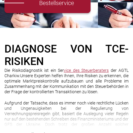
Bestellservice
DIAGNOSE VON TCE-
RISIKEN
Die Risikodiagnostik ist ein Ser
vice des Steuerberaters
der AGTL
Charkiw.Unsere Experten helfen Ihnen, Ihre Risiken zu erkennen, die
optimale Marktpreiskontrolle aufzubauen und alle Probleme im
Zusammenhang mit der Kommunikation mit den Steuerbehörden in
der Frage der kontrollierten Transaktionen zu lösen.
Aufgrund der Tatsache, dass es immer noch viele rechtliche Lücken
und Ungenauigkeiten bei der Regulierung von
Verrechnungspreisregeln gibt, basiert die Auslegung vieler Regeln
nur auf den bestehenden Schreiben des Finanzministeriums und der
GFS der Ukraine. Doch trotz der großen Anzahl solcher
Empfehlungen bleiben viele Fragen ungeklärt, außerdem