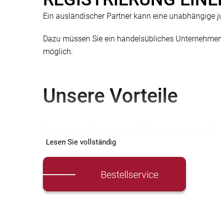
Ein ausländischer Partner kann eine unabhängige j
Dazu müssen Sie ein handelsübliches Unternehmen r
möglich.
Unsere Vorteile
Kenntnis der Merkmale und Anforderungen beim A
Lesen Sie vollständig
Englischsprachige Anwälte für komfortable Kommu
Bestellservice
Kenntnisse der Branchennuancen der Geschäftstätigke
rechtliche Unterstützung bei der Gründung und Gesc