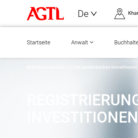
De
Khar
Startseite
Anwalt
Buchhalte
Registrierung einer LLC mit ausländischen Investitionen
REGISTRIERUNG
INVESTITIONE