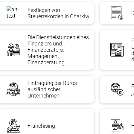
Festlegen von
rsetzung des ausländischen Gründers;
D
Steuerrekorden in Charkiw
Die Dienstleistungen eines
F
Finanziers und
Finanzberaters.
d
Management
Finanzberatung.
Eintragung der Büros
E
ausländischer
j
Unternehmen
Franchising
F