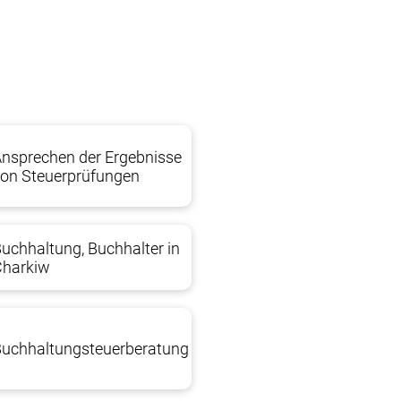
uptunterschied und die Komplexität ist die
ards. Dies erfordert Kenntnisse der
nsprechen der Ergebnisse
on Steuerprüfungen
mung mit den Vorschriften durch ukrainisches Recht
uchhaltung, Buchhalter in
Charkiw
uchhaltungsteuerberatung