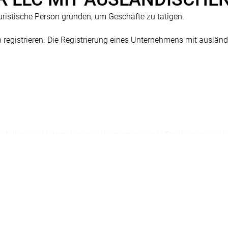
uristische Person gründen, um Geschäfte zu tätigen.
egistrieren. Die Registrierung eines Unternehmens mit ausländ
usfüllen von Unternehmensdokumenten von LLC mit einem auslä
nikation mit einem ausländischen Gründer;
it in der Ukraine (Industriebeschränkungen, Steuern, Zollvortei
häftstätigkeit in den Regionen der Ukraine.