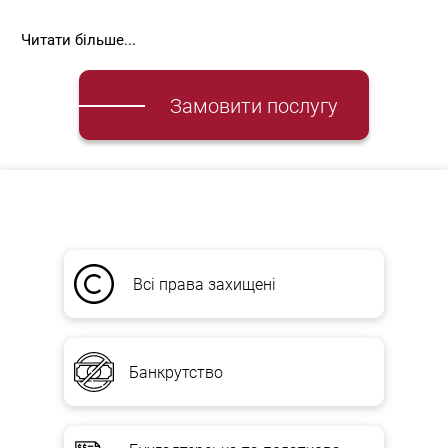
Якщо Вашим кредитором є Банк
Читати більше...
Замовити послугу
Наші переваги
Команда досвідчених юристів з корпоративного права з
практикою;
Комплексний і комплексний аналіз ризиків
занурення в бізнес клієнта.
Всі права захищені
МИ ДОПОМОЖЕМО ВАМ ВЕСТИ
ПЕРЕГОВОРИ, РЕЗУЛЬТАТОМ ЯКИХ
Банкрутство
МОЖУТЬ СТАТИ:
Продовження строку кредитування