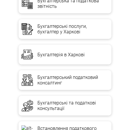
Бухгалтерська та податкова
звітність
Кредитні канікули
Зниження процентної ставки
Бухгалтерські послуги,
Дострокове погашення частини боргу з подальшим зниженням
бухгалтер у Харкові
процентної ставки
Відмова Банку у застосуванні штрафних санкцій
Бухгалтерія в Харкові
Отримання нового кредиту, включаючи забезпечення частки в
капіталі акцій (акції)
З метою реструктуризації заборгованості перед не
Бухгалтерський податковий
кредитоутримуючими організаціями ми допоможемо Вам:
консалтинг
Розробити договір реструктуризації заборгованості
(відстрочка)
Бухгалтерські та податкові
Оскарження вимог кредиторів у суді
консультації
Конвертувати заборгованість в цінні папери, тим самим
погашаючи її або відтермінуючи її виконання
Встановлення податкового