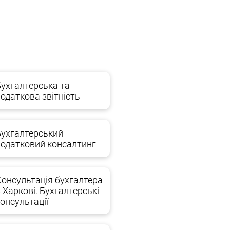
ди робіт:
Бухгалтерська та
одаткова звітність
льного, процесуального, корпоративного,
Бухгалтерський
податковий консалтинг
Консультація бухгалтера
 Харкові. Бухгалтерські
онсультації