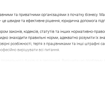
вними та приватними організаціями з початку бізнесу. Ма
– це швидке та ефективне рішення, юридична допомога пі
ром законів, кодексів, статутів та інших нормативно-право
видко знаходити правильні норми, адекватно розуміти їх з
ірні розбіжності, тертя з працівниками та інші штрафні санк
рофесійно вирішувати всі питання.
ти правильного фахівця в персоналі. Вирішити цю проблему
я на наданні таких послуг.
ВІД ДОСВІДЧЕНОЇ ЮРИДИЧНОЇ КОМАНДИ
юридичній стороні б
шення проблем, коли вони стають доступними.