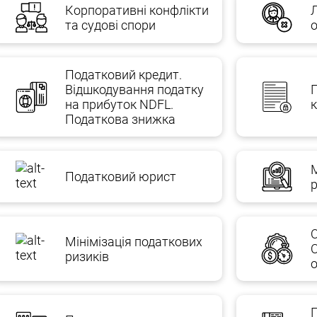
безпечення бізнесу виробничими та торговими компаніями 
Корпоративні конфлікти
ож юридичний супровід великих інтернет-проектів. Щоб от
та судові спори
т з описом завдань, які ви хотіли б представити на аутсорси
T.m
e / AGTLua
Податковий кредит.
Відшкодування податку
search.google.com/local/writereview?placeid=ChIJIxZrfIigJ0ERNC
на прибуток NDFL.
к
Податкова знижка
1.
Податковий юрист
О
Мінімізація податкових
ризиків