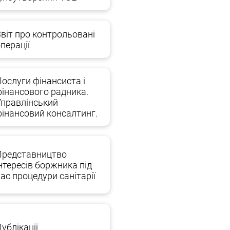
Звіт про контрольовані
перації
ослуги фінансиста і
фінансового радника.
Управлінський
фінансовий консалтинг.
Представництво
нтересів боржника під
ас процедури санітарії
ублікації