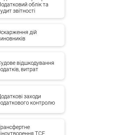
Податковий облік та
удит звітності
Оскарження дій
чиновників
Судове відшкодування
одатків, витрат
Додаткові заходи
податкового контролю
Трансфертне
ціноутворення TCE