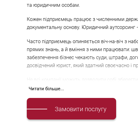
та юридичним особам.
Кожен підприємець працює з численними держа
документальну основу. Юридичний аутсорсинг 
Часто підприємець опиняється віч-на-віч з набо
прямих знань, а й вміння з ними працювати: ш
забезпечення бізнес чекають суди, штрафи, догов
досвідчений юрист, який здатний своєчасно і п
Не всі компанії можуть дозволити собі зберег
Юристи AGTL Харків, Київ, Одеса спеціалізуютьс
Читати більше...
ПРОФЕСІЙНА ПІДТРИМКА БІЗНЕСУ 
Замовити послугу
Деякі компанії не приділяють достатньо уваги 
ізнесу. Вони бачать правильну стратегію вирі