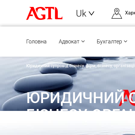
Uk
Хар
Головна
Адвокат
Бухгалтер
Юридичний супровід бізнесу, фірм, бізнесу, організац
ЮРИДИЧНИЙ СУ
БІЗНЕСУ, ОРГА