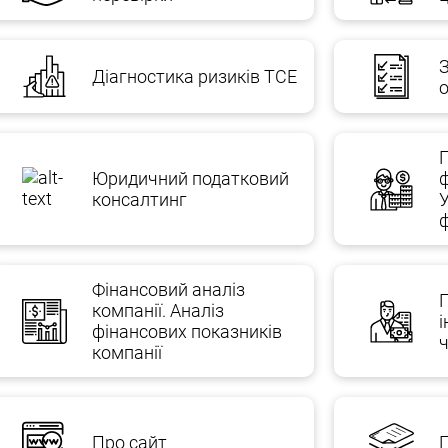
Діагностика ризиків TCE
о
П
Юридичний податковий
консалтинг
Фінансовий аналіз
компанії. Аналіз
і
фінансових показників
ч
компанії
Про сайт
П