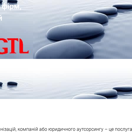
 фірм,
й
ганізацій, компаній або юридичного аутсорсингу – це посл