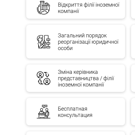
Відкриття філії іноземної
Юридична експертиза вхідної документації т
компанії
Регулярний моніторинг змін у законодавств
Інформаційно-юридичний супровід бізнесу;
Загальний порядок
реорганізації юридичної
захисту інтелектуальної власності.
особи
Окремою сферою юридичного забезпечення бізн
представництво інтересів замовника в судах Харк
Зміна керівника
підготовки досудових позовів до виконання ріш
представництва / філії
іноземної компанії
ОСОБЛИВОСТІ НАДАННЯ ЮРИДИЧНОЇ
AGTL Kharkiv, Kyiv, Odessa надає послуги з підт
Бесплатная
консультация
Читати далі п
ро Абонентські юридичні послуги 