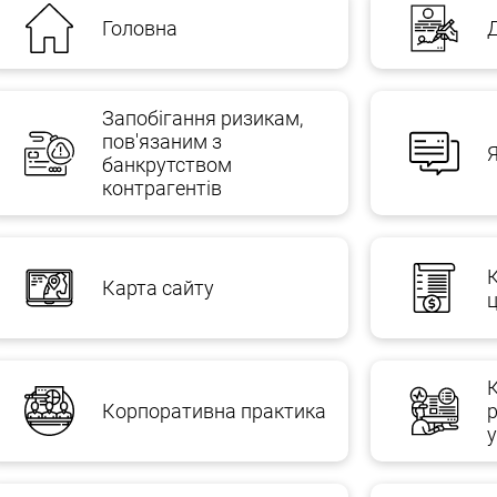
Головна
Д
а договорів, що надходять від контрагентів;
і
Запобігання ризикам,
пов'язаним з
банкрутством
контрагентів
есу можна назвати претензію-претензію роботи адвоката
ова та Харківської області, здійснення від його імені та в 
ення суду.
Карта сайту
ц
 ПІДТРИМКИ БІЗНЕСУ
римки бізнесу на передплатній основі після укладення відпо
Корпоративна практика
– Адвокат бізнес
у Юридичний аутсорсинг та правова допо