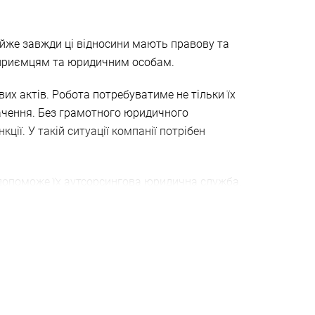
йже завжди ці відносини мають правову та
дприємцям та юридичним особам.
вих актів. Робота потребуватиме не тільки їх
начення. Без грамотного юридичного
ції. У такій ситуації компанії потрібен
 допоможе їх аутсорсингова юридична служба.