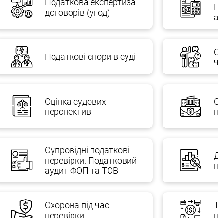
Податкова експертиза
договорів (угод)
а
Податкові спори в суді
Оцінка судових
перспектив
п
Супровідні податкові
перевірки. Податковий
аудит ФОП та ТОВ
Охорона під час
перевірки