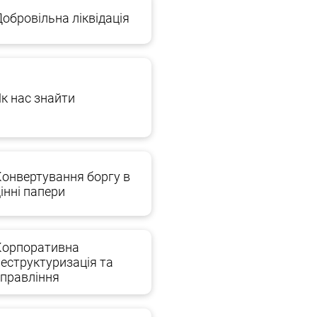
обровільна ліквідація
Як нас знайти
. Вона включає юридичну службу та
його інтересах усіх процесуальних дій, від
Конвертування боргу в
інні папери
Корпоративна
відного договору.
реструктуризація та
управління
мога підприємцям та юридичним особам.